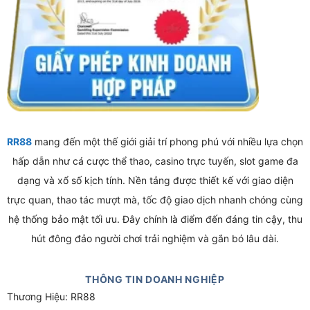
RR88
mang đến một thế giới giải trí phong phú với nhiều lựa chọn
hấp dẫn như cá cược thể thao, casino trực tuyến, slot game đa
dạng và xổ số kịch tính. Nền tảng được thiết kế với giao diện
trực quan, thao tác mượt mà, tốc độ giao dịch nhanh chóng cùng
hệ thống bảo mật tối ưu. Đây chính là điểm đến đáng tin cậy, thu
hút đông đảo người chơi trải nghiệm và gắn bó lâu dài.
THÔNG TIN DOANH NGHIỆP
Thương Hiệu: RR88