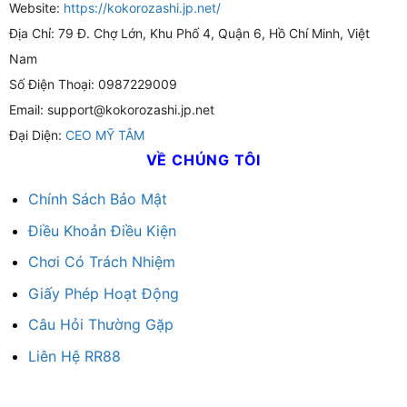
Website:
https://kokorozashi.jp.net/
Địa Chỉ: 79 Đ. Chợ Lớn, Khu Phố 4, Quận 6, Hồ Chí Minh, Việt
Nam
Số Điện Thoại: 0987229009
Email:
support@kokorozashi.jp.net
Đại Diện:
CEO MỸ TÂM
VỀ
CHÚNG TÔI
Chính Sách Bảo Mật
Điều Khoản Điều Kiện
Chơi Có Trách Nhiệm
Giấy Phép Hoạt Động
Câu Hỏi Thường Gặp
Liên Hệ RR88