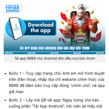
Tải app RR88 cho Android đón đầu mọi kèo thơm
Bước 1 – Truy cập trang chủ: Anh em mở trình duyệt
trên điện thoại, nhập địa chỉ website chính thức của
RR88 để đảm bảo truy cập đúng “chính chủ”, né app
giả mạo.
Bước 2 – Lấy mã QR tải app: Ngay trang chủ kéo
xuống phần “Tải App Android”, hội viên sẽ thấy mã