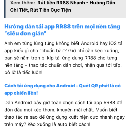
Xem thêm:
Rút tiền RR88 Nhanh - Hướng Dẫn
Chi Tiết, Rút Tiền Cực Tiện
Hướng dẫn tải app RR88 trên mọi nền tảng
“siêu đơn giản”
Anh em từng lúng túng không biết Android hay iOS tải
app kiểu gì cho “chuẩn bài”? Giờ chỉ cần kéo xuống,
bạn sẽ nắm trọn bí kíp tải ứng dụng RR88 cho từng
nền tảng – thao tác chuẩn dân chơi, nhận quà tới tấp,
bỏ lỡ là tiếc luôn!
Cách tải ứng dụng cho Android – Quét QR phát là có
app chiến liền!
Dân Android bây giờ toàn chọn cách tải app RR88 để
đón đầu mọi kèo thơm, khuyến mãi chất. Muốn biết
thao tác ra sao để ứng dụng xuất hiện cực nhanh ngay
trên máy? Kéo xuống là auto biết cách!