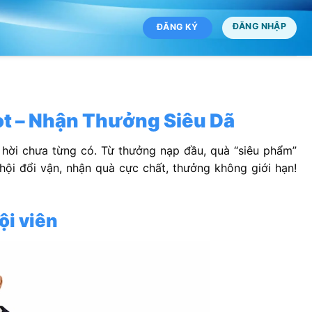
ĐĂNG NHẬP
ĐĂNG KÝ
ot – Nhận Thưởng Siêu Dã
i hời chưa từng có. Từ thưởng nạp đầu, quà “siêu phẩm”
ội đổi vận, nhận quà cực chất, thưởng không giới hạn!
ội viên