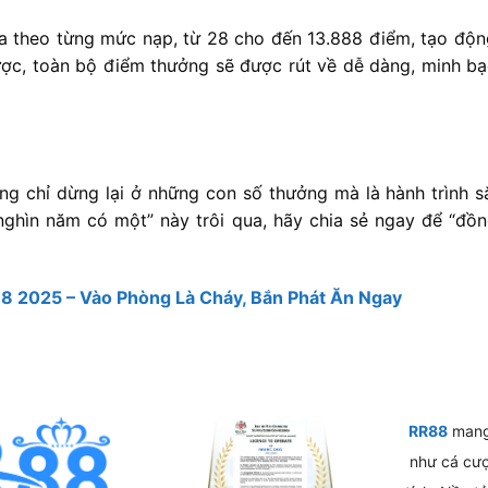
 theo từng mức nạp, từ 28 cho đến 13.888 điểm, tạo động
ợc, toàn bộ điểm thưởng sẽ được rút về dễ dàng, minh bạc
ng chỉ dừng lại ở những con số thưởng mà là hành trình s
ghìn năm có một” này trôi qua, hãy chia sẻ ngay để “đồn
8 2025 – Vào Phòng Là Cháy, Bắn Phát Ăn Ngay
RR88
mang 
như cá cượ