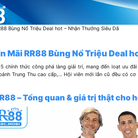
88 Bùng Nổ Triệu Deal hot – Nhận Thưởng Siêu Dã
n Mãi RR88 Bùng Nổ Triệu Deal h
5 chính thức công phá làng giải trí, mang đến loạt ưu đã
ánh Trung Thu cao cấp,… Hội viên mới lẫn cũ đều có cơ h
88 – Tổng quan & giá trị thật cho h