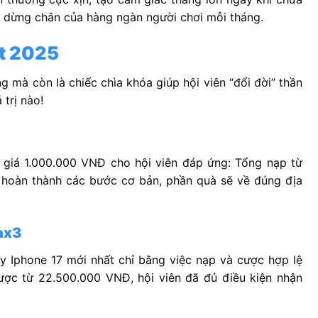
m dừng chân của hàng ngàn người chơi mỗi tháng.
t 2025
à còn là chiếc chìa khóa giúp hội viên “đổi đời” thần
trị nào!
 giá 1.000.000 VNĐ cho hội viên đáp ứng: Tổng nạp từ
 hoàn thành các bước cơ bản, phần quà sẽ về đúng địa
Max3
ay Iphone 17 mới nhất chỉ bằng việc nạp và cược hợp lệ
ược từ 22.500.000 VNĐ, hội viên đã đủ điều kiện nhận