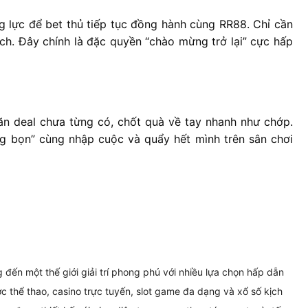
 lực để bet thủ tiếp tục đồng hành cùng RR88. Chỉ cần
h. Đây chính là đặc quyền “chào mừng trở lại” cực hấp
ăn deal chưa từng có, chốt quà về tay nhanh như chớp.
g bọn” cùng nhập cuộc và quẩy hết mình trên sân chơi
đến một thế giới giải trí phong phú với nhiều lựa chọn hấp dẫn
c thể thao, casino trực tuyến, slot game đa dạng và xổ số kịch