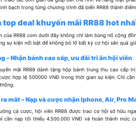
 minh bạch trong từng chương trình đã biến RR88 thành điể
 top deal khuyến mãi RR88 hot nhấ
 của RR88 com dưới đây không chỉ làm bùng nổ cộng đồng m
g sự kiện nổi bật để không bỏ lỡ bất kỳ cơ hội săn quà giá 
g – Nhận bánh cao cấp, ưu đãi tri ân hội viên
uyến mãi RR88 dành tặng hộp bánh trung thu cao cấp trị
ược hợp lệ 500000 VNĐ trong thời gian sự kiện. Chỉ cần
 thống.
 ra mắt – Nạp và cược nhận Iphone, Air, Pro 
trường cá cược, hội viên RR88 được trao cơ hội sở hữu ng
ỉ cần nạp tối thiểu 4.500.000 VNĐ và hoàn thành mức c