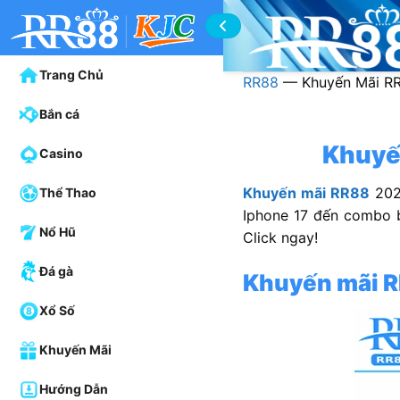
Skip
to
content
Trang Chủ
RR88
—
Khuyến Mãi RR
Bắn cá
Khuyế
Casino
Khuyến mãi RR88
202
Thể Thao
Iphone 17 đến combo b
Nổ Hũ
Click ngay!
Đá gà
Khuyến mãi RR
Xổ Số
Khuyến Mãi
Hướng Dẫn