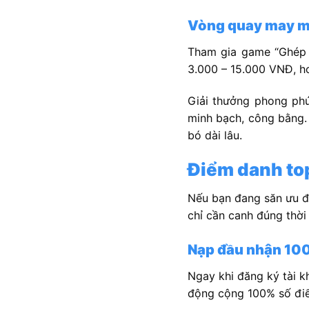
Vòng quay may mắ
Tham gia game “Ghép 
3.000 – 15.000 VNĐ, hoặ
Giải thưởng phong phú
minh bạch, công bằng. 
bó dài lâu.
Điểm danh to
Nếu bạn đang săn ưu đã
chỉ cần canh đúng thời
Nạp đầu nhận 100
Ngay khi đăng ký tài k
động cộng 100% số điể